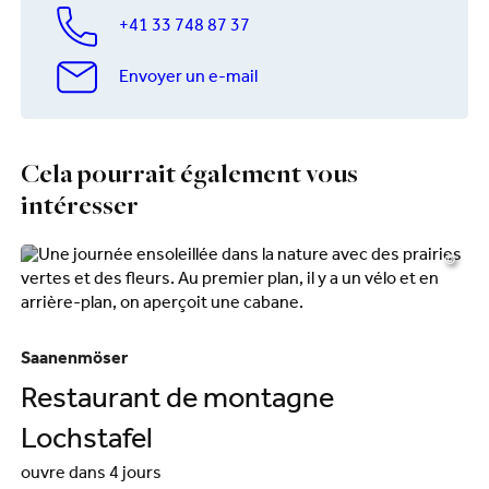
+41 33 748 87 37
Envoyer un e-mail
Cela pourrait également vous
intéresser
©
Saanenmöser
Sa
Restaurant de montagne
P
Lochstafel
ouvre dans 4 jours