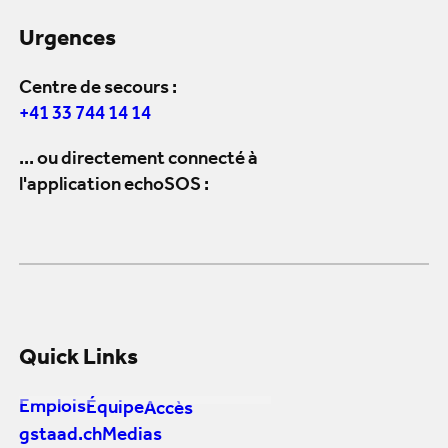
Urgences
Centre de secours :
+41 33 744 14 14
... ou directement connecté à
l'application echoSOS :
Quick Links
Emplois
Équipe
Accès
gstaad.ch
Medias