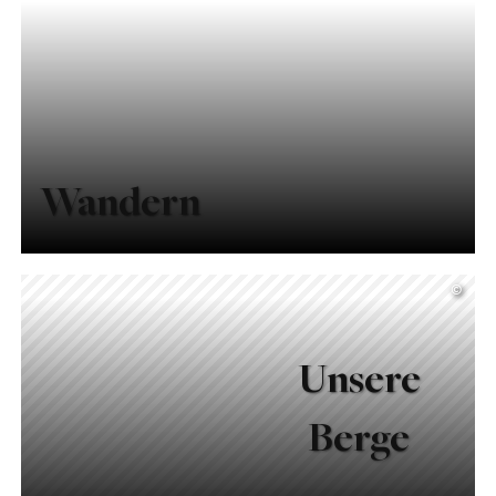
Wandern
©
Unsere
Berge