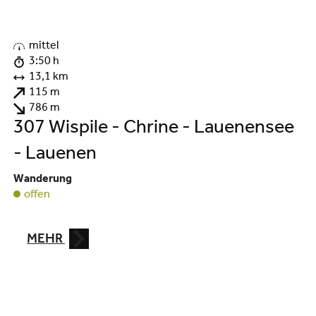
©
mittel
3:50 h
13,1 km
115 m
786 m
307 Wispile - Chrine - Lauenensee
- Lauenen
Wanderung
offen
MEHR