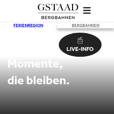
FERIENREGION
BERGBAHNEN
LIVE-INFO
LIVE-INFO
Momente,
die bleiben.