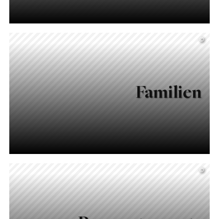
©
Familien
©