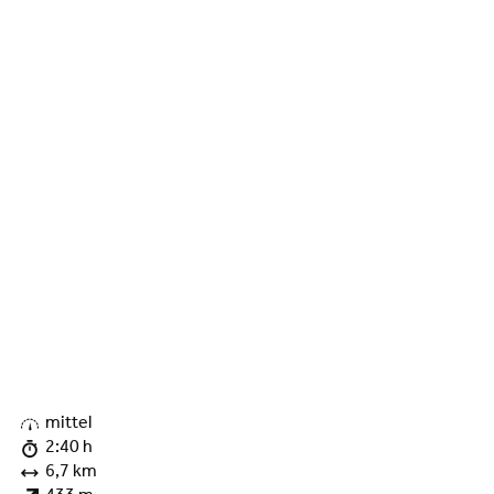
©
mittel
2:40 h
6,7 km