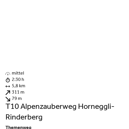
©
mittel
2:30 h
5,8 km
311 m
79 m
T10 Alpenzauberweg Horneggli-
Rinderberg
Themenweg