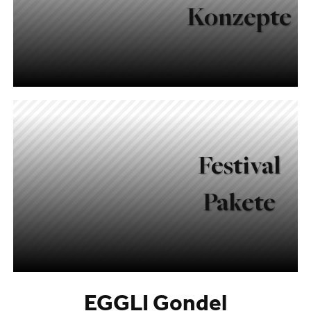
Konzepte
Festival
Pakete
EGGLI Gondel