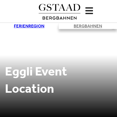
FERIENREGION
BERGBAHNEN
©
Eggli Event
Location