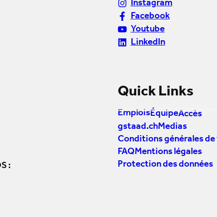
Instagram
Facebook
Youtube
LinkedIn
Quick Links
Emplois
Équipe
Accès
gstaad.ch
Medias
Conditions générales de
FAQ
Mentions légales
Protection des données
S :