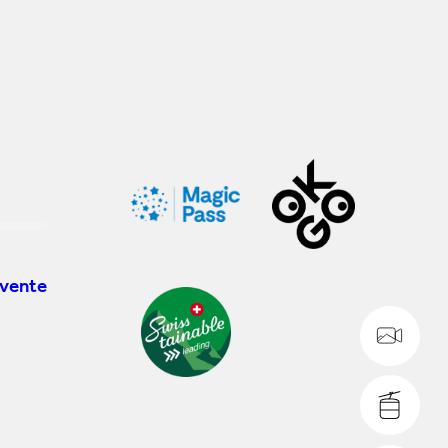
 vente
WE
IN