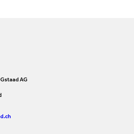
 Gstaad AG
d
d.ch