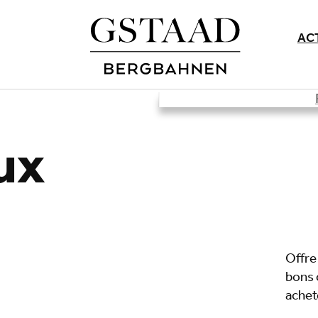
AC
ux
Offre
bons 
achete