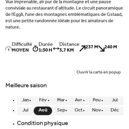
Vue imprenable, air pur de la montagne et une pause
conviviale au restaurant d’altitude. Le circuit panoramique
de l'Eggli, l'une des montagnes emblématiques de Gstaad,
est une petite randonnée idéale pour les amateurs de
nature.
Difficulté
Durée
Distance
237 M
240 M
MOYEN
1:30 H
3,7 KM
Ouvrir la carte en popup
Meilleure saison
Jan
Fév
Mar
Avr
Peu
Jui
Jui
Aoû
Sep
Oct
Nov
Déc
Condition physique