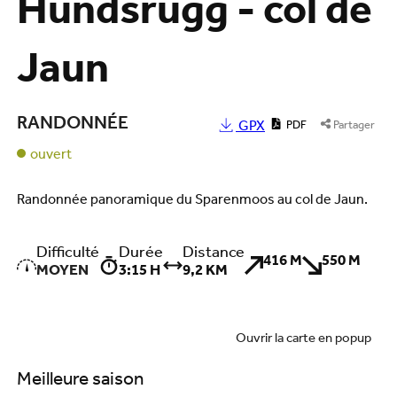
Hundsrügg - col de
Jaun
RANDONNÉE
GPX
PDF
Partager
ouvert
Randonnée panoramique du Sparenmoos au col de Jaun.
Difficulté
Durée
Distance
416 M
550 M
MOYEN
3:15 H
9,2 KM
Ouvrir la carte en popup
Meilleure saison