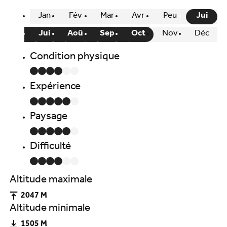
Jan
Fév
Mar
Avr
Peu
Jui
Jui
Aoû
Sep
Oct
Nov
Déc
Condition physique
Expérience
Paysage
Difficulté
Altitude maximale
2047 M
Altitude minimale
1505 M