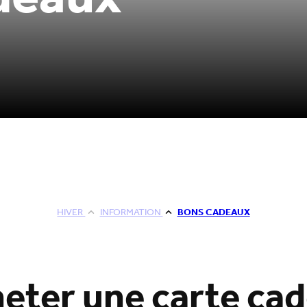
deaux
HIVER
INFORMATION
BONS CADEAUX
eter une carte ca