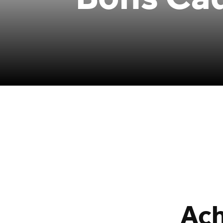
Bons Ca
Ach