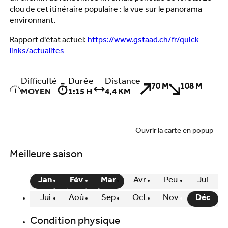
clou de cet itinéraire populaire : la vue sur le panorama
environnant.
Rapport d'état actuel:
https://www.gstaad.ch/fr/quick-
links/actualites
Difficulté
Durée
Distance
70 M
108 M
MOYEN
1:15 H
4,4 KM
Ouvrir la carte en popup
Meilleure saison
Jan
Fév
Mar
Avr
Peu
Jui
Jui
Aoû
Sep
Oct
Nov
Déc
Condition physique