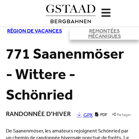
RÉGION DE VACANCES
REMONTÉES
Chargement
MÉCANIQUES
771 Saanenmöser
- Wittere -
Schönried
RANDONNÉE D'HIVER
GPX
PDF
Partager
De Saanenmöser, les amateurs rejoignent Schönried par
un chemin de randonnée hivernale ponctué de forêts. Le