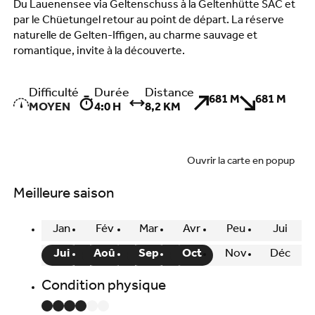
Du Lauenensee via Geltenschuss à la Geltenhütte SAC et
par le Chüetungel retour au point de départ. La réserve
naturelle de Gelten-Iffigen, au charme sauvage et
romantique, invite à la découverte.
Difficulté
Durée
Distance
681 M
681 M
MOYEN
4:0 H
8,2 KM
Ouvrir la carte en popup
Meilleure saison
Jan
Fév
Mar
Avr
Peu
Jui
Jui
Aoû
Sep
Oct
Nov
Déc
Condition physique