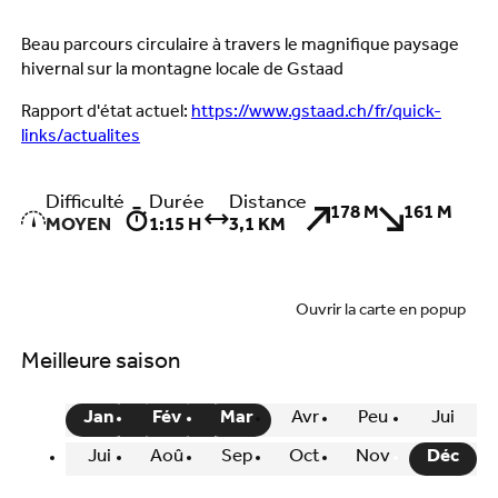
Beau parcours circulaire à travers le magnifique paysage
hivernal sur la montagne locale de Gstaad
Rapport d'état actuel:
https://www.gstaad.ch/fr/quick-
links/actualites
Difficulté
Durée
Distance
178 M
161 M
MOYEN
1:15 H
3,1 KM
Ouvrir la carte en popup
Meilleure saison
Jan
Fév
Mar
Avr
Peu
Jui
Jui
Aoû
Sep
Oct
Nov
Déc