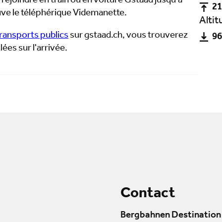
rejoindre en train ou en voiture Gstaad jusqu'à
21
ve le téléphérique Videmanette.
Alti
transports publics
sur gstaad.ch, vous trouverez
96
ées sur l'arrivée.
Contact
Bergbahnen Destination