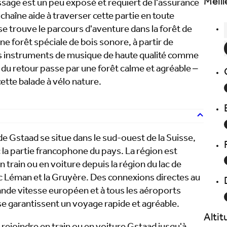
Meill
sage est un peu exposé et requiert de l'assurance
chaîne aide à traverser cette partie en toute
e trouve le parcours d'aventure dans la forêt de
e forêt spéciale de bois sonore, à partir de
es instruments de musique de haute qualité comme
 du retour passe par une forêt calme et agréable –
cette balade à vélo nature.
e Gstaad se situe dans le sud-ouest de la Suisse,
ec la partie francophone du pays. La région est
n train ou en voiture depuis la région du lac de
ac Léman et la Gruyère. Des connexions directes au
rande vitesse européen et à tous les aéroports
se garantissent un voyage rapide et agréable.
Alti