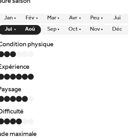
eure saison
Jan
Fév
Mar
Avr
Peu
Jui
Jui
Aoû
Sep
Oct
Nov
Déc
Condition physique
Expérience
Paysage
Difficulté
tude maximale