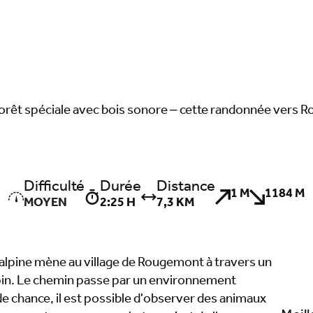
orêt spéciale avec bois sonore – cette randonnée vers R
Difficulté
Durée
Distance
1 M
1184 M
MOYEN
2:25 H
7,3 KM
alpine mène au village de Rougemont à travers un
pin. Le chemin passe par un environnement
e chance, il est possible d'observer des animaux