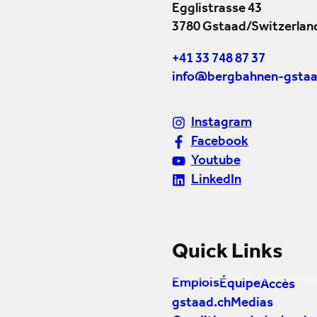
Egglistrasse 43
3780 Gstaad/Switzerlan
+41 33 748 87 37
info@bergbahnen-gstaa
Instagram
Facebook
Youtube
LinkedIn
Quick Links
Emplois
Équipe
Accès
gstaad.ch
Medias