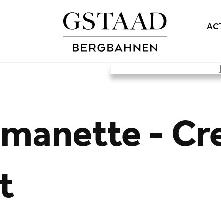
AC
manette - Cre
t