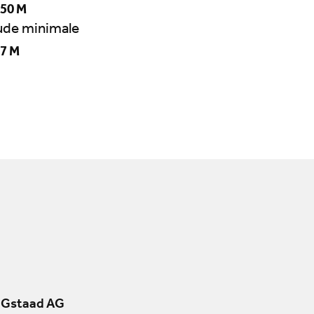
50 M
tude minimale
7 M
 Gstaad AG