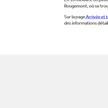
En 10 minutes, on peut 
Rougemont, où se trou
Sur la page
Arrivée et 
des informations détaill