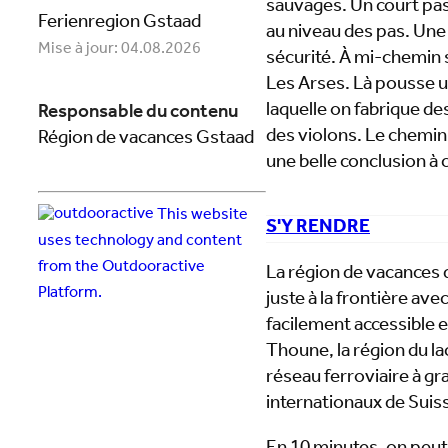
sauvages. Un court pas
Ferienregion Gstaad
au niveau des pas. Une 
Mise à jour: 04.08.2026
sécurité. À mi-chemin s
Les Arses. Là pousse un
laquelle on fabrique d
Responsable du contenu
des violons. Le chemin
Région de vacances Gstaad
une belle conclusion à 
This website
S'Y RENDRE
uses technology and content
from the Outdooractive
La région de vacances d
Platform.
juste à la frontière av
facilement accessible e
Thoune, la région du l
réseau ferroviaire à g
internationaux de Suis