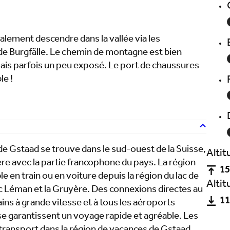
alement descendre dans la vallée via les
de Burgfälle. Le chemin de montagne est bien
mais parfois un peu exposé. Le port de chaussures
le !
de Gstaad se trouve dans le sud-ouest de la Suisse,
Alti
ère avec la partie francophone du pays. La région
15
le en train ou en voiture depuis la région du lac de
Alti
ac Léman et la Gruyère. Des connexions directes au
11
ins à grande vitesse et à tous les aéroports
se garantissent un voyage rapide et agréable. Les