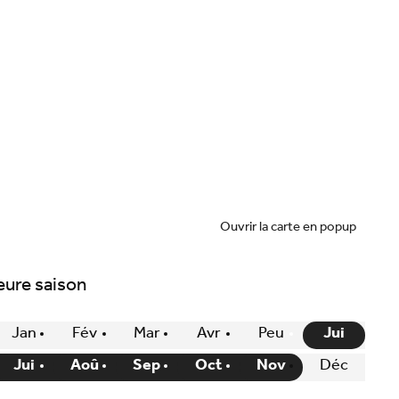
Ouvrir la carte en popup
eure saison
Jan
Fév
Mar
Avr
Peu
Jui
Jui
Aoû
Sep
Oct
Nov
Déc