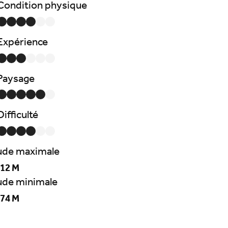
Condition physique
Expérience
Paysage
Difficulté
tude maximale
12 M
tude minimale
74 M