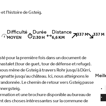
et l'histoire de Gsteig.
Difficulté
Durée
Distance
337 M
337 M
MOYEN
2:30 H
6,6 KM
sté pour la première fois dans un document de
stalet (tour de guet, tour de défense et refuge).
ous mène de Gsteig à travers Rohr jusqu'à Dürri,
Meill
ngmatte jusqu’au château. Ici, nous atteignons le
la randonnée. Le chemin de retour vers Gsteig passe
nnergsteig.
rmation et une brochure disponible au bureau de
nt des choses intéressantes sur la commune de