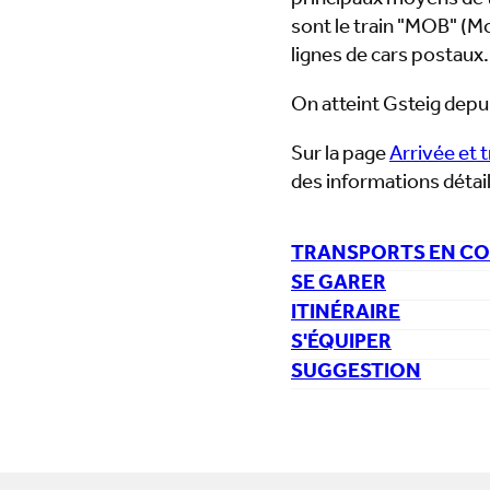
principaux moyens de t
sont le train "MOB" (
lignes de cars postaux.
On atteint Gsteig depui
Sur la page
Arrivée et 
des informations détaill
TRANSPORTS EN C
SE GARER
ITINÉRAIRE
S'ÉQUIPER
SUGGESTION