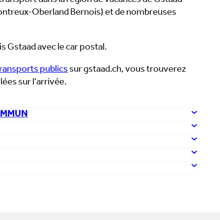
ransport dans la région de vacances de Gstaad
Montreux-Oberland Bernois) et de nombreuses
s Gstaad avec le car postal.
transports publics
sur gstaad.ch, vous trouverez
ées sur l'arrivée.
OMMUN