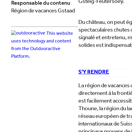
Gsteig-Feutersoey.
Responsable du contenu
Région de vacances Gstaad
Du château, on peut ég
spectaculaires chutes 
This website
signalé et entretenu, 
uses technology and content
solides est indispensab
from the Outdooractive
Platform.
S'Y RENDRE
La région de vacances 
directement à la fronti
est facilement accessib
Thoune, la région du l
réseau européen de tra
internationaux de Suis