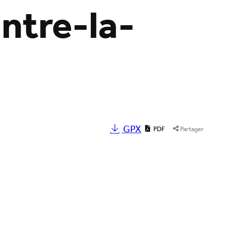
ntre-la-
GPX
PDF
Partager