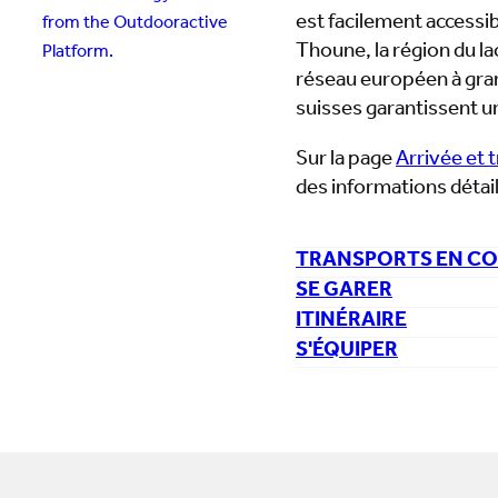
est facilement accessib
from the Outdooractive
Thoune, la région du la
Platform.
réseau européen à gran
suisses garantissent un
Sur la page
Arrivée et 
des informations détaill
TRANSPORTS EN C
SE GARER
ITINÉRAIRE
S'ÉQUIPER