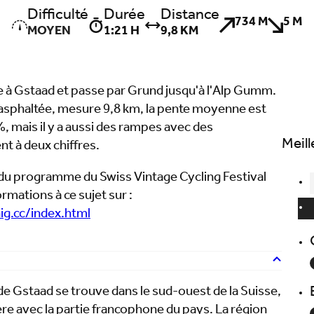
Difficulté
Durée
Distance
734 M
5 M
MOYEN
1:21 H
9,8 KM
à Gstaad et passe par Grund jusqu'à l'Alp Gumm.
asphaltée, mesure 9,8 km, la pente moyenne est
, mais il y a aussi des rampes avec des
Meill
t à deux chiffres.
e du programme du Swiss Vintage Cycling Festival
rmations à ce sujet sur :
g.cc/index.html
de Gstaad se trouve dans le sud-ouest de la Suisse,
ère avec la partie francophone du pays. La région