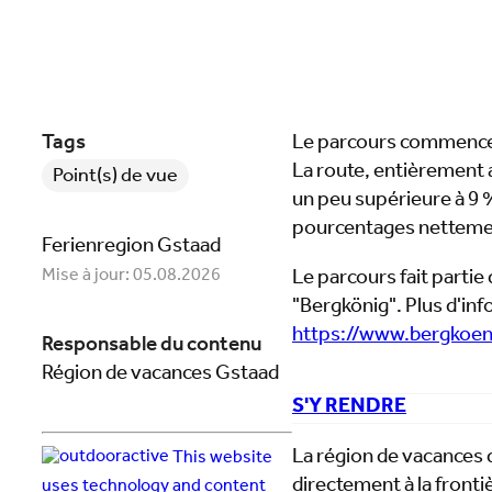
Tags
Le parcours commence 
La route, entièrement 
Point(s) de vue
un peu supérieure à 9 %
pourcentages nettemen
Ferienregion Gstaad
Mise à jour: 05.08.2026
Le parcours fait parti
"Bergkönig". Plus d'info
https://www.bergkoeni
Responsable du contenu
Région de vacances Gstaad
S'Y RENDRE
La région de vacances 
This website
directement à la fronti
uses technology and content