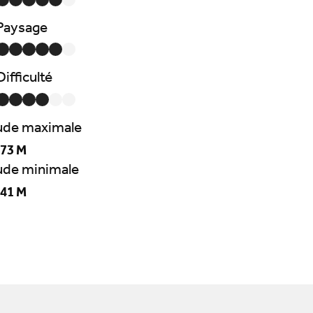
Paysage
Difficulté
tude maximale
73 M
tude minimale
41 M