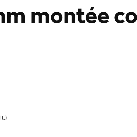
mm montée co
t.)