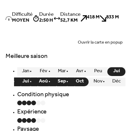
Difficulté
Durée
Distance
418 M
833 M
MOYEN
2:50 H
52,7 KM
Ouvrir la carte en popup
Meilleure saison
Jan
Fév
Mar
Avr
Peu
Jui
Jui
Aoû
Sep
Oct
Nov
Déc
Condition physique
Expérience
Paysage