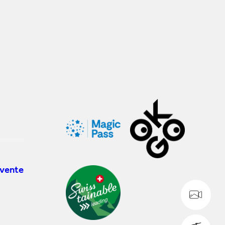
 vente
WE