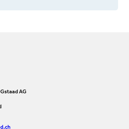
 Gstaad AG
d
d.ch