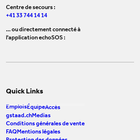
Centre de secours :
+41 33 744 14 14
... ou directement connecté à
l'application echoSOS :
Quick Links
Emplois
Équipe
Accès
gstaad.ch
Medias
Conditions générales de vente
FAQ
Mentions légales