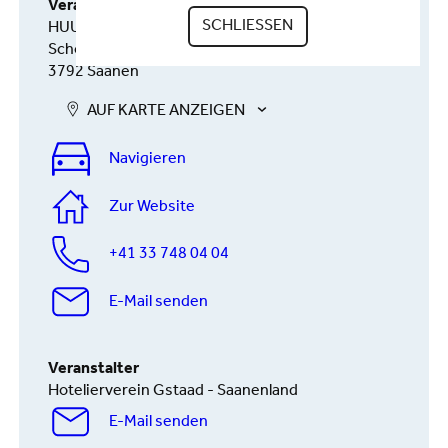
Veranstaltungsort
SCHLIESSEN
HUUS Gstaad Hotel
Schönriedstrasse 74
3792 Saanen
AUF KARTE ANZEIGEN
Navigieren
Zur Website
+41 33 748 04 04
E-Mail senden
Veranstalter
Hotelierverein Gstaad - Saanenland
E-Mail senden