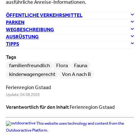
ausführliche Anreise-Informationen.
ÖFFENTLICHE VERKEHRSMITTEL
PARKEN
WEGBESCHREIBUNG
AUSRÜSTUNG
TIPPS
Tags
familienfreundlich
Flora
Fauna
kinderwagengerecht
Von A nach B
Ferienregion Gstaad
Update: 04.08.2026
Verantwortlich für den Inhalt
Ferienregion Gstaad
This website uses technology and content from the
Outdooractive Platform.