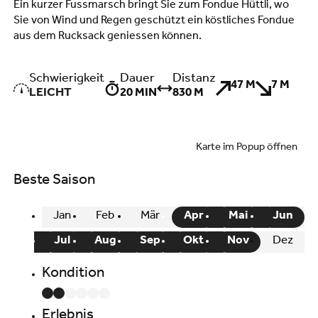
Ein kurzer Fussmarsch bringt Sie zum Fondue Hüttli, wo
Sie von Wind und Regen geschützt ein köstliches Fondue
aus dem Rucksack geniessen können.
Schwierigkeit
Dauer
Distanz
47 M
7 M
LEICHT
20 MIN
830 M
Karte im Popup öffnen
Beste Saison
Jan
Feb
Mär
Apr
Mai
Jun
Jul
Aug
Sep
Okt
Nov
Dez
Kondition
Erlebnis