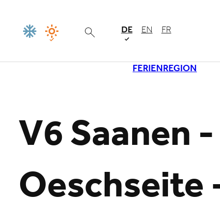
DE
EN
FR
FERIENREGION
Lade
V6 Saanen -
Oeschseite