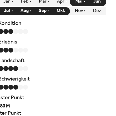
Jan
Feb
Mär
Apr
Mai
Jun
Jul
Aug
Sep
Okt
Nov
Dez
Kondition
Erlebnis
Landschaft
Schwierigkeit
ster Punkt
80 M
ter Punkt