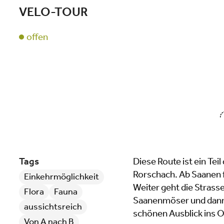
VELO-TOUR
offen
Tags
Diese Route ist ein Tei
Rorschach. Ab Saanen f
Einkehrmöglichkeit
Weiter geht die Strass
Flora
Fauna
Saanenmöser und dann 
aussichtsreich
schönen Ausblick ins 
Von A nach B