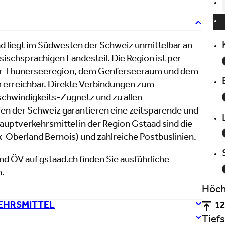
d liegt im Südwesten der Schweiz unmittelbar an
ischsprachigen Landesteil. Die Region ist per
er Thunerseeregion, dem Genferseeraum und dem
erreichbar. Direkte Verbindungen zum
hwindigkeits-Zugnetz und zu allen
fen der Schweiz garantieren eine zeitsparende und
uptverkehrsmittel in der Region Gstaad sind die
Oberland Bernois) und zahlreiche Postbuslinien.
nd ÖV auf gstaad.ch finden Sie ausführliche
n.
Höch
EHRSMITTEL
12
Tiefs