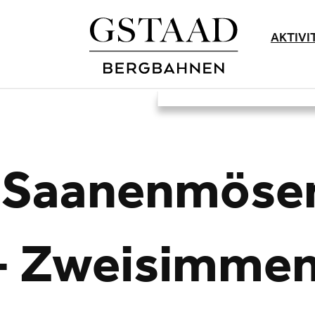
AKTIVI
 Saanenmöser
 - Zweisimme