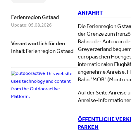
ANFAHRT
Ferienregion Gstaad
Update: 05.08.2026
Die Ferienregion Gstaa
der Grenze zum französ
Bahn oder Auto von d
Verantwortlich für den
Greyerzerland bequem 
Inhalt
Ferienregion Gstaad
europäischen Hochgesc
internationalen Flughä
angenehme Anreise. Ha
This website
Bahn "MOB" (Montreux-
uses technology and content
from the Outdooractive
Auf der Seite Anreise u
Platform.
Anreise-Informatione
ÖFFENTLICHE VERK
PARKEN