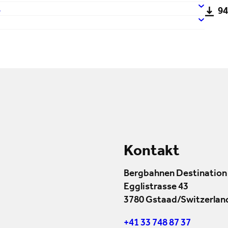
G
94
Kontakt
Bergbahnen Destination
Egglistrasse 43
3780 Gstaad/Switzerlan
+41 33 748 87 37