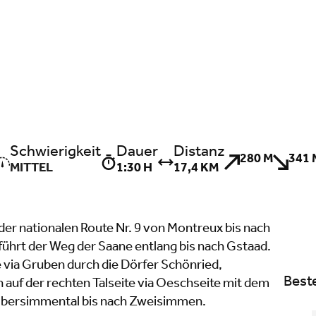
Schwierigkeit
Dauer
Distanz
280 M
341 
MITTEL
1:30 H
17,4 KM
l der nationalen Route Nr. 9 von Montreux bis nach
ührt der Weg der Saane entlang bis nach Gstaad.
e via Gruben durch die Dörfer Schönried,
Best
auf der rechten Talseite via Oeschseite mit dem
Obersimmental bis nach Zweisimmen.