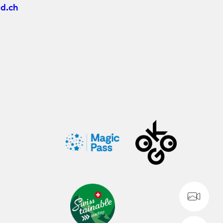
d.ch
WE