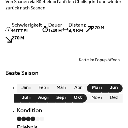
Von Saanen via Rüebeldorf auf den Cholisgrind und wieder
zurück nach Saanen.
Schwierigkeit
Dauer
Distanz
270 M
MITTEL
1:45 H
4,3 KM
270 M
Karte im Popup öffnen
Beste Saison
Jan
Feb
Mär
Apr
Mai
Jun
Jul
Aug
Sep
Okt
Nov
Dez
Kondition