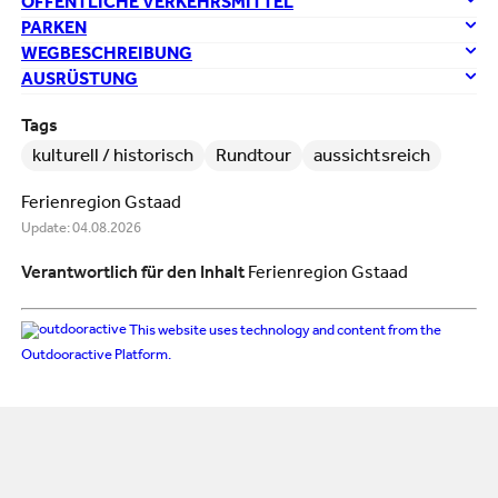
ÖFFENTLICHE VERKEHRSMITTEL
PARKEN
WEGBESCHREIBUNG
AUSRÜSTUNG
Tags
kulturell / historisch
Rundtour
aussichtsreich
Ferienregion Gstaad
Update: 04.08.2026
Verantwortlich für den Inhalt
Ferienregion Gstaad
This website uses technology and content from the
Outdooractive Platform.