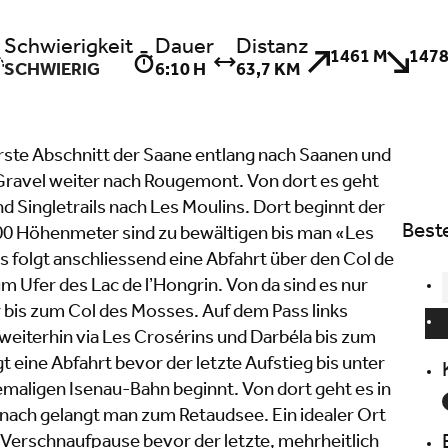
Schwierigkeit
Dauer
Distanz
1461 M
1478
SCHWIERIG
6:10 H
63,7 KM
rste Abschnitt der Saane entlang nach Saanen und
Gravel weiter nach Rougemont. Von dort es geht
 Singletrails nach Les Moulins. Dort beginnt der
Best
700 Höhenmeter sind zu bewältigen bis man «Les
s folgt anschliessend eine Abfahrt über den Col de
 Ufer des Lac de l’Hongrin. Von da sind es nur
 bis zum Col des Mosses. Auf dem Pass links
 weiterhin via Les Crosérins und Darbéla bis zum
t eine Abfahrt bevor der letzte Aufstieg bis unter
emaligen Isenau-Bahn beginnt. Von dort geht es in
anach gelangt man zum Retaudsee. Ein idealer Ort
 Verschnaufpause bevor der letzte, mehrheitlich