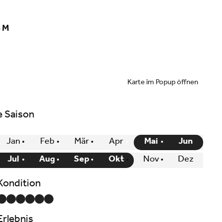
 M
Karte im Popup öffnen
e Saison
Jan
Feb
Mär
Apr
Mai
Jun
Jul
Aug
Sep
Okt
Nov
Dez
Kondition
Erlebnis