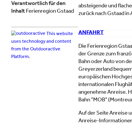
Verantwortlich für den
absteigende und flache 
Inhalt
Ferienregion Gstaad
zurück nach Gstaad in
ANFAHRT
This website
uses technology and content
Die Ferienregion Gstaa
from the Outdooractive
der Grenze zum französ
Platform.
Bahn oder Auto von d
Greyerzerland bequem 
europäischen Hochgesc
internationalen Flughä
angenehme Anreise. Ha
Bahn "MOB" (Montreux-
Auf der Seite Anreise u
Anreise-Informatione