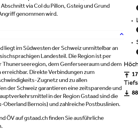
Abschnitt via Col du Pillon, Gsteig und Grund
 Angriff genommen wird.
d liegt im Südwesten der Schweiz unmittelbar an
ischsprachigen Landesteil. Die Region ist per
Höch
er Thunerseeregion, dem Genferseeraum und dem
erreichbar. Direkte Verbindungen zum
17
hwindigkeits-Zugnetz und zu allen
Tiefs
fen der Schweiz garantieren eine zeitsparende und
88
uptverkehrsmittel in der Region Gstaad sind die
Oberland Bernois) und zahlreiche Postbuslinien.
nd ÖV auf gstaad.ch finden Sie ausführliche
n.