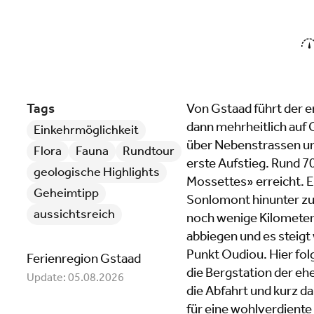
Tags
Von Gstaad führt der e
dann mehrheitlich auf 
Einkehrmöglichkeit
über Nebenstrassen und
Flora
Fauna
Rundtour
erste Aufstieg. Rund 
geologische Highlights
Mossettes» erreicht. E
Geheimtipp
Sonlomont hinunter zum
aussichtsreich
noch wenige Kilometer
abbiegen und es steigt
Punkt Oudiou. Hier folg
Ferienregion Gstaad
die Bergstation der eh
Update: 05.08.2026
die Abfahrt und kurz d
für eine wohlverdiente