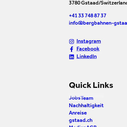
3780 Gstaad/Switzerlan
+41 33 748 87 37
info@bergbahnen-gstaa
Instagram
Facebook
LinkedIn
Quick Links
Jobs
Team
Nachhaltigkeit
Anreise
gstaad.ch