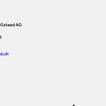
 Gstaad AG
d
d.ch