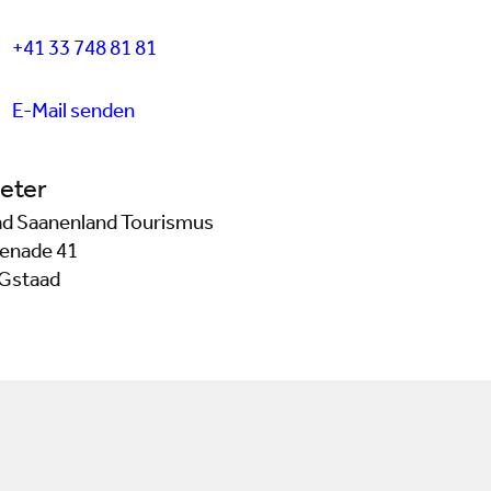
+41 33 748 81 81
E-Mail senden
eter
d Saanenland Tourismus
enade 41
Gstaad