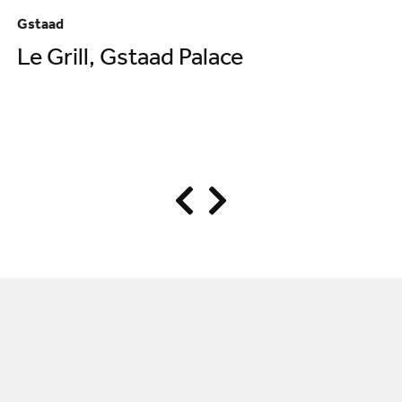
Gstaad
Gs
Le Grill, Gstaad Palace
G