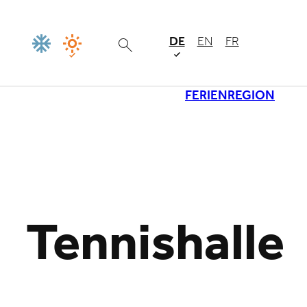
DE
EN
FR
FERIENREGION
Lade
Tennishalle