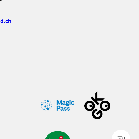
d.ch
WE