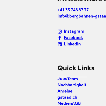
+41 33 748 87 37
info@bergbahnen-gstaa
Instagram
Facebook
LinkedIn
Quick Links
Jobs
Team
Nachhaltigkeit
Anreise
gstaad.ch
Medien
AGB