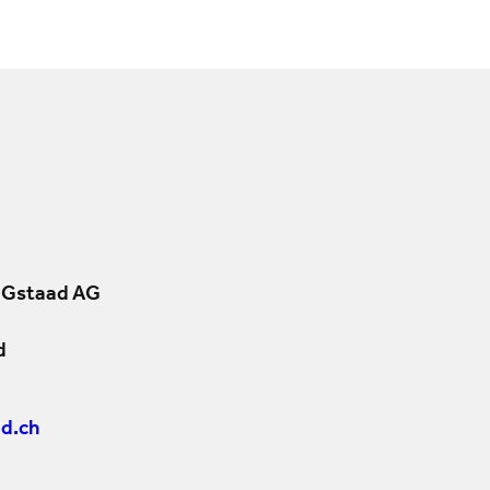
 Gstaad AG
d
d.ch