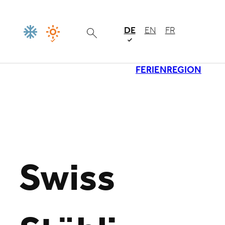
DE
EN
FR
FERIENREGION
Lade
Swiss