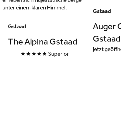
Gstaad
Auger Coi
Gstaad
Gstaad
The Alpina Gstaad
jetzt geöffnet
Superior