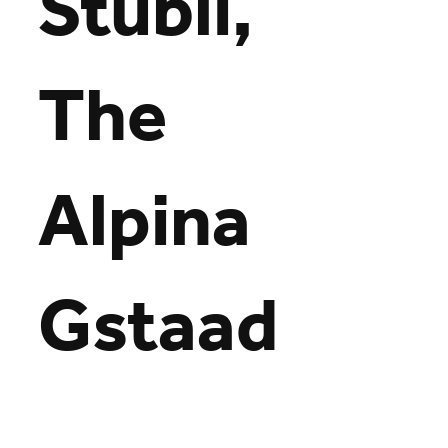
Stübli,
The
Alpina
Gstaad