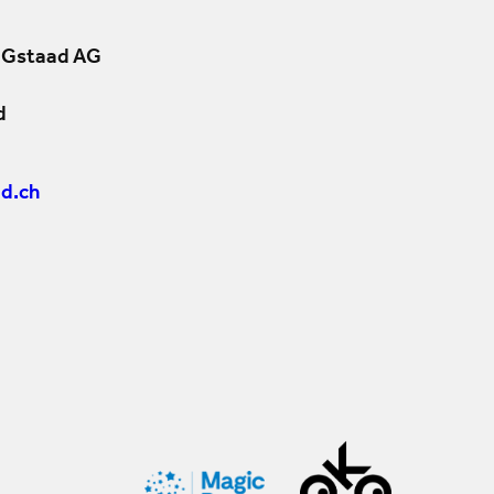
 Gstaad AG
d
d.ch