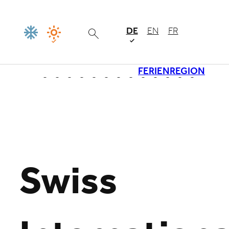
DE
EN
FR
FERIENREGION
Lade
Swiss