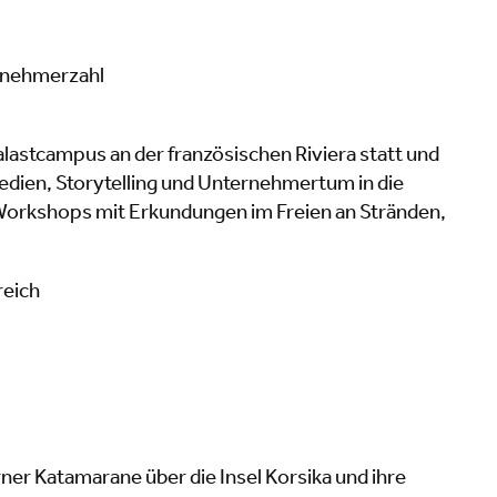
ilnehmerzahl
lastcampus an der französischen Riviera statt und
 Medien, Storytelling und Unternehmertum in die
 Workshops mit Erkundungen im Freien an Stränden,
reich
r Katamarane über die Insel Korsika und ihre