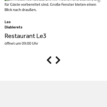
©
Les
Le
Diablerets
Di
Restaurant Le3
R
öffnet um 09:00 Uhr
öf