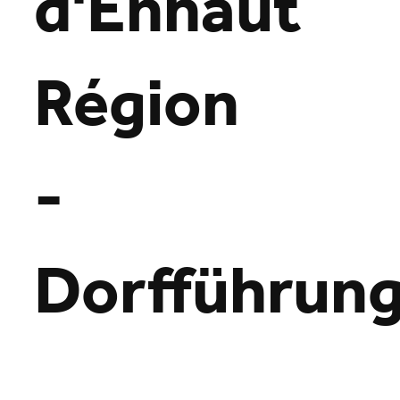
d'Enhaut
Région
-
Dorfführun