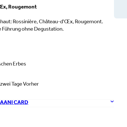
'Œx, Rougemont
nhaut: Rossinière, Château-d'Œx, Rougemont.
e Führung ohne Degustation.
ischen Erbes
zwei Tage Vorher
SAANI CARD