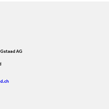
 Gstaad AG
d
d.ch