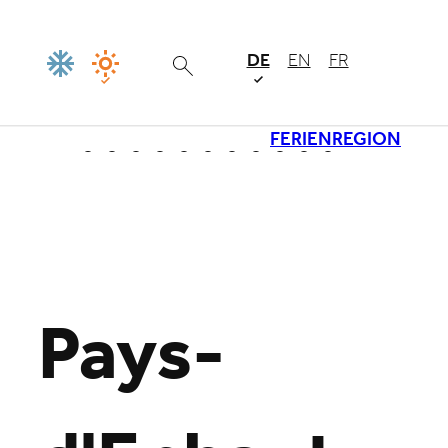
DE
EN
FR
FERIENREGION
Lade
Pays-