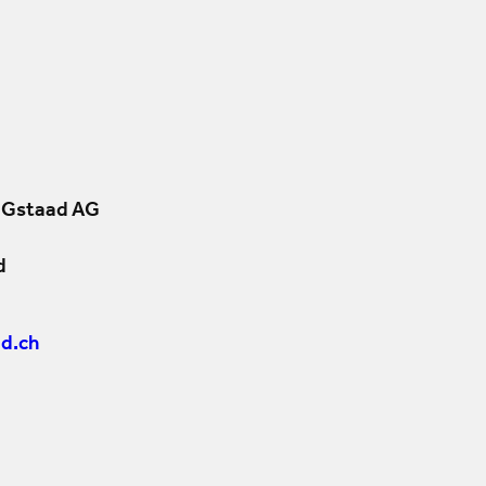
 Gstaad AG
d
d.ch