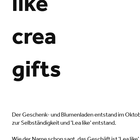
like
crea
gifts
Der Geschenk- und Blumenladen entstand im Oktob
zur Selbständigkeit und 'Lea like' entstand.
Wie der Name schon sagt, das Geschäft ist 'Lea like