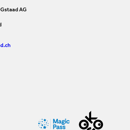
 Gstaad AG
d
d.ch