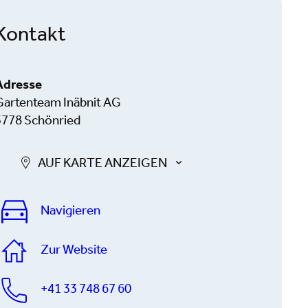
Kontakt
Adresse
Gartenteam Inäbnit AG
3778 Schönried
AUF KARTE ANZEIGEN
Navigieren
Zur Website
+41 33 748 67 60