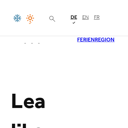
DE
EN
FR
FERIENREGION
Lade
Lea