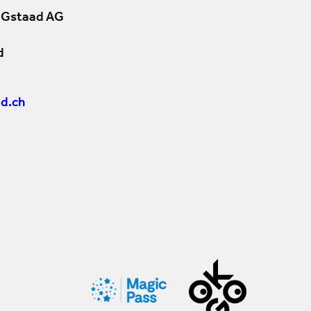
 Gstaad AG
d
d.ch