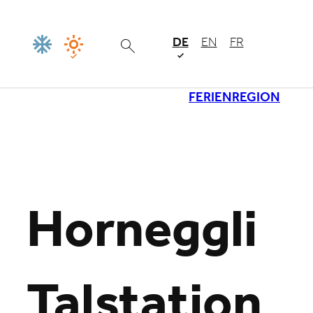
DE
EN
FR
FERIENREGION
Lade
Horneggli
Talstation