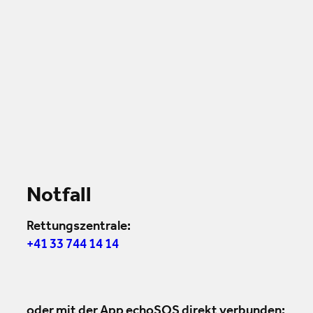
Notfall
Rettungszentrale:
+41 33 744 14 14
oder mit der App echoSOS direkt verbunden: