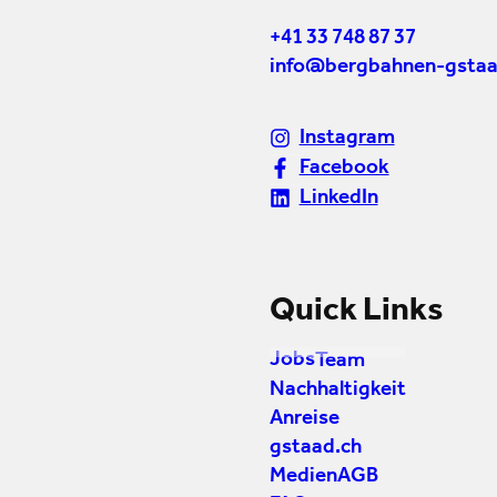
+41 33 748 87 37
info@bergbahnen-gstaa
Instagram
Facebook
LinkedIn
Quick Links
Jobs
Team
Nachhaltigkeit
Anreise
gstaad.ch
Medien
AGB