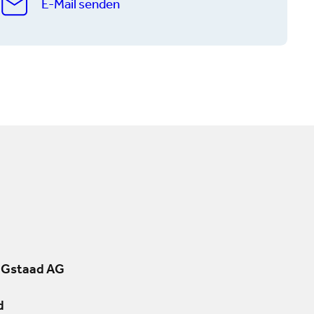
E-Mail senden
 Gstaad AG
d