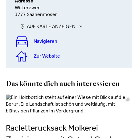
Adresse
Wittereweg
3777 Saanenmöser
AUF KARTE ANZEIGEN
Navigieren
Zur Website
Das könnte dich auch interessieren
©
Racletterucksack Molkerei
R