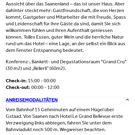
Aussicht über das Saanenland – das ist unser Haus. Aber
dahinter steckt mehr: Gastfreundschaft, die von Herzen
kommt, Gastgeber und Mitarbeiter die mit Freude, Spass
und Leidenschaft für ihre Gäste da sind, damit Sie sich
willkommen fühlen und ihren Aufenthalt geniessen
können. Tolles Essen, guter Wein und die herrliche Natur
rund um das Hotel – eine Lage, an der selbst ein Blick aus
dem Fenster Entspannung bedeutet.
Konferenz-, Bankett- und Degustationsraum "Grand Cru"
(30 m2) und „Rellerli“ (60m2).
Check-in:
15:00 - 00:00
Check-out:
00:00 - 12:00
ANREISEMODALITÄTEN
Vom Bahnhof 15 Gehminuten auf einem Hügel über
Gstaad. Von Saanen nach Hotel Le Grand Bellevue erste
Verzweigung links abbiegen, fahren Sie unter dem
Bahnviadukt noch 500 m. Wegweiser beachten.