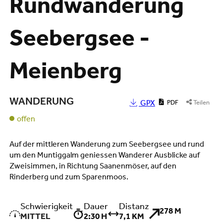
Rundwanderung
Seebergsee -
Meienberg
WANDERUNG
GPX
PDF
Teilen
offen
Auf der mittleren Wanderung zum Seebergsee und rund
um den Muntiggalm geniessen Wanderer Ausblicke auf
Zweisimmen, in Richtung Saanenmöser, auf den
Rinderberg und zum Sparenmoos.
Schwierigkeit
Dauer
Distanz
278 M
MITTEL
2:30 H
7,1 KM