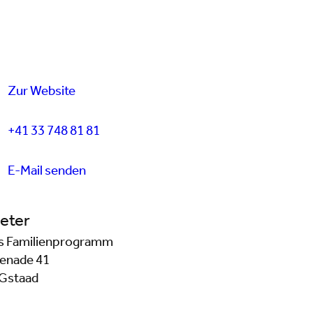
Zur Website
+41 33 748 81 81
E-Mail senden
eter
s Familienprogramm
enade 41
Gstaad