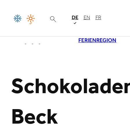
DE
EN
FR
FERIENREGION
Lade
Schokoladen
Beck