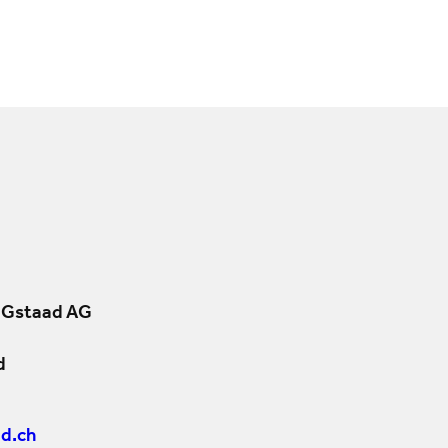
 Gstaad AG
d
d.ch