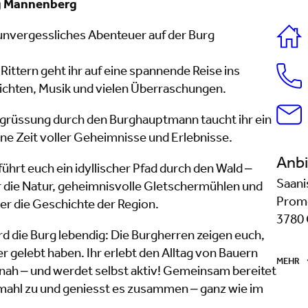
g Mannenberg
unvergessliches Abenteuer auf der Burg
ttern geht ihr auf eine spannende Reise ins
hichten, Musik und vielen Überraschungen.
egrüssung durch den Burghauptmann taucht ihr ein
ene Zeit voller Geheimnisse und Erlebnisse.
Anbi
ührt euch ein idyllischer Pfad durch den Wald –
Saani
r die Natur, geheimnisvolle Gletschermühlen und
Prom
r die Geschichte der Region.
3780 
die Burg lebendig: Die Burgherren zeigen euch,
r gelebt haben. Ihr erlebt den Alltag von Bauern
MEHR
ah – und werdet selbst aktiv! Gemeinsam bereitet
ermahl zu und geniesst es zusammen – ganz wie im