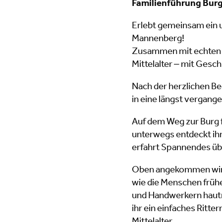
Familienführung Bur
Erlebt gemeinsam ein 
Mannenberg!
Zusammen mit echten Ri
Mittelalter – mit Gesc
Nach der herzlichen B
in eine längst vergang
Auf dem Weg zur Burg f
unterwegs entdeckt ih
erfahrt Spannendes übe
Oben angekommen wird 
wie die Menschen frühe
und Handwerkern hautn
ihr ein einfaches Ritt