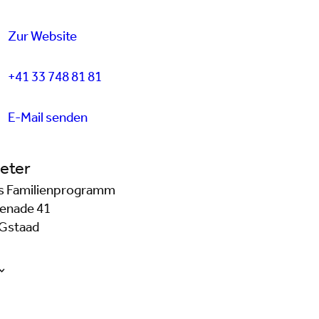
Zur Website
+41 33 748 81 81
E-Mail senden
eter
s Familienprogramm
enade 41
Gstaad