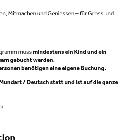
nen, Mitmachen und Geniessen – für Gross und
:
rogramm muss
mindestens ein Kind und ein
sam gebucht werden
.
ersonen benötigen eine eigene Buchung.
 Mundart / Deutsch statt und ist auf die ganze
hr
tion