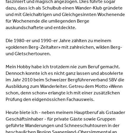
fasziniert und magisch angezogen. Dies führte sogar
dazu, dass ich als Schulbub einen Wander-Klub gründete
und mit Gleichaltrigen und Gleichgesinnten Wochenende
für Wochenende die umliegenden Berge
auskundschaftete und entdeckte.
Die 1980-er und 1990-er Jahre zählten zu meinem
«goldenen Berg-Zeitalter» mit zahlreichen, wilden Berg-
und Gletschertouren.
Mein Hobby habe ich trotzdem nie zum Beruf gemacht.
Dennoch konnte ich es nicht ganz lassen und absolvierte
im Jahr 2010 beim Schweizer Bergführerverband SBV die
Ausbildung zum Wanderleiter. Getreu dem Motto «Wenn
schon, denn schon» erlangte ich mit einer zusätzlichen
Prüfung den eidgenössichen Fachausweis.
Heute biete ich - neben meinem Hauptberuf als Gstaader
Geschäftsinhaber - für private Gäste sowie Gruppen
geführte Wanderungen und Schneeschuhtouren in der
beschaulichen Region Saanenland-Obersimmental an.