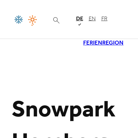
DE
EN
FR
FERIENREGION
Lade
Snowpark