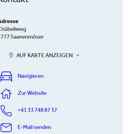
Kontakt
Adresse
Chübeliweg
3777 Saanenmöser
AUF KARTE ANZEIGEN
Navigieren
Zur Website
+41 33 748 87 37
E-Mail senden