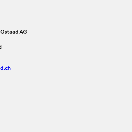
 Gstaad AG
d
d.ch