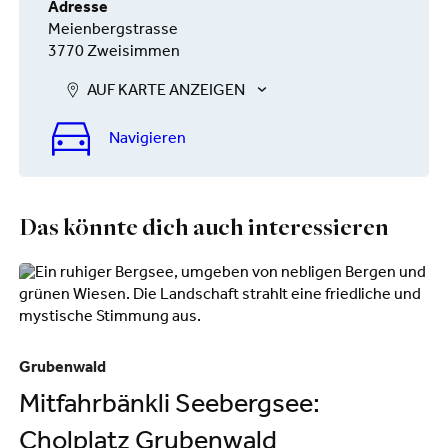
Adresse
Meienbergstrasse
3770 Zweisimmen
AUF KARTE ANZEIGEN
Navigieren
Das könnte dich auch interessieren
Grubenwald
Zw
Mitfahrbänkli Seebergsee:
M
Cholplatz Grubenwald
S