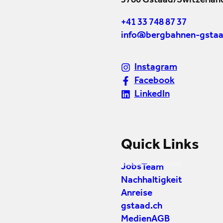
3780 Gstaad/Switzerlan
+41 33 748 87 37
info@bergbahnen-gstaa
Instagram
Facebook
LinkedIn
Quick Links
Jobs
Team
Nachhaltigkeit
Anreise
gstaad.ch
Medien
AGB