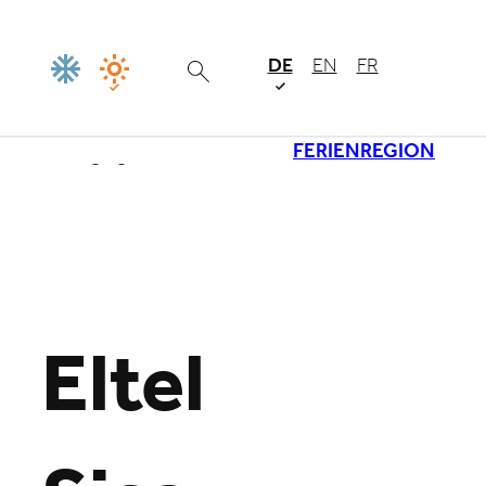
DE
EN
FR
FERIENREGION
Lade
Eltel