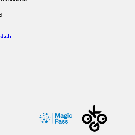
 Gstaad AG
d
d.ch