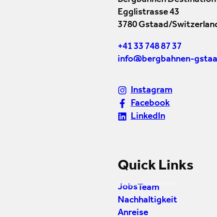
Bergbahnen Destination
Egglistrasse 43
3780 Gstaad/Switzerlan
+41 33 748 87 37
info@bergbahnen-gstaa
Instagram
Facebook
LinkedIn
Quick Links
Jobs
Team
Nachhaltigkeit
Anreise