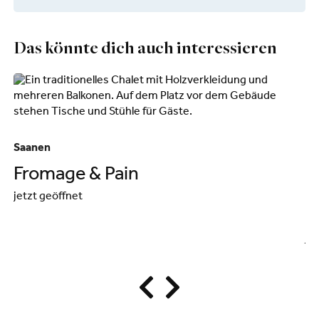
Das könnte dich auch interessieren
Saanen
Sa
Fromage & Pain
E
jetzt geöffnet
M
je